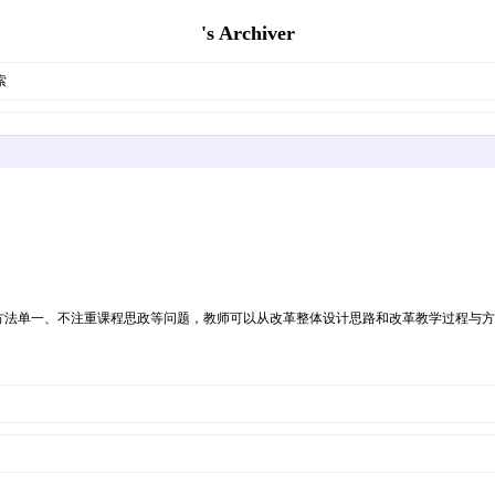
's Archiver
索
方法单一、不注重课程思政等问题，教师可以从改革整体设计思路和改革教学过程与方